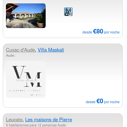
€80
desde
por noche
Cuxac-d'Aude
,
Villa Maskali
Aude :
€0
desde
por noche
Leucate
,
Les maisons de Pierre
5 habitaciones para 12 personas Aude :