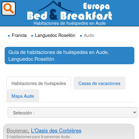
¿A dónde quieres ir?
Habitaciones de huéspedes en Aude
Francia
Languedoc Rosellón
Aude
Guía de habitaciones de huéspedes en Aude,
Languedoc Rosellón
Buscar
Habitaciones de huéspedes
Casas de vacaciones
Mapa Aude
Boutenac
,
L'Oasis des Corbières
3 habitaciones para 9 personas Aude :