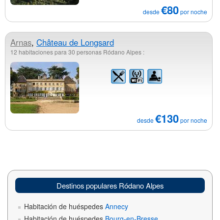
€80
desde
por noche
Arnas
,
Château de Longsard
12 habitaciones para 30 personas Ródano Alpes :
€130
desde
por noche
Destinos populares Ródano Alpes
Habitación de huéspedes
Annecy
Habitación de huéspedes
Bourg-en-Bresse