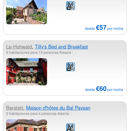
€57
desde
por noche
Le-Hohwald
,
Tilly's Bed and Breakfast
5 habitaciones para 15 personas Alsacia :
€60
desde
por noche
Berstett
,
Maison d'hôtes du Bal Paysan
2 habitaciones para 4 personas Alsacia :