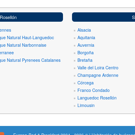
 Rosellón
S
ennes
Alsacia
que Natural Haut-Languedoc
Aquitania
que Natural Narbonnaise
Auvernia
erranee
Borgoña
que Natural Pyrenees Catalanes
Bretaña
Valle del Loira Centro
Champagne Ardenne
Córcega
Franco Condado
Languedoc Rosellón
Limousin
Europa-Bed & Breakfast 2004 - 2026 © | Habitación de huésped