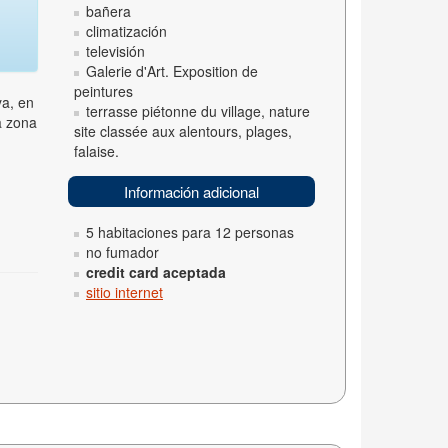
bañera
climatización
televisión
Galerie d'Art. Exposition de
peintures
ya, en
terrasse piétonne du village, nature
a zona
site classée aux alentours, plages,
falaise.
Información adicional
5 habitaciones para 12 personas
no fumador
credit card aceptada
sitio internet