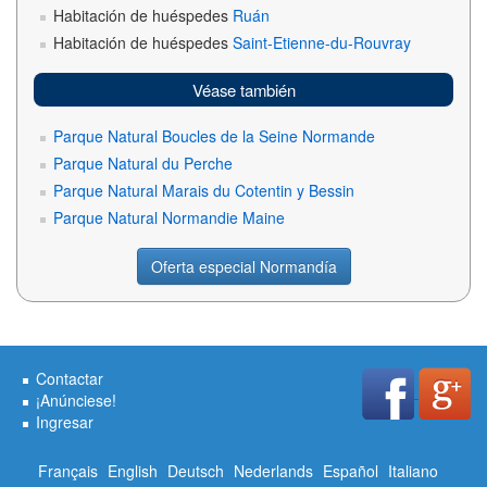
Habitación de huéspedes
Ruán
Habitación de huéspedes
Saint-Etienne-du-Rouvray
Véase también
Parque Natural Boucles de la Seine Normande
Parque Natural du Perche
Parque Natural Marais du Cotentin y Bessin
Parque Natural Normandie Maine
Oferta especial Normandía
Contactar
¡Anúnciese!
Ingresar
Français
English
Deutsch
Nederlands
Español
Italiano