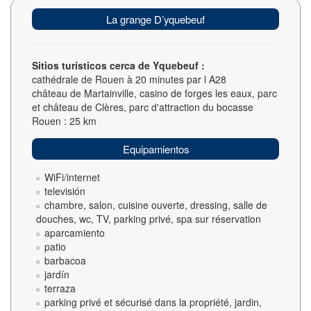
La grange D’yquebeuf
Sitios turísticos cerca de Yquebeuf :
cathédrale de Rouen à 20 minutes par l A28
château de Martainville, casino de forges les eaux, parc
et château de Clères, parc d'attraction du bocasse
Rouen : 25 km
Equipamientos
WiFi/internet
televisión
chambre, salon, cuisine ouverte, dressing, salle de
douches, wc, TV, parking privé, spa sur réservation
aparcamiento
patio
barbacoa
jardín
terraza
parking privé et sécurisé dans la propriété, jardin,