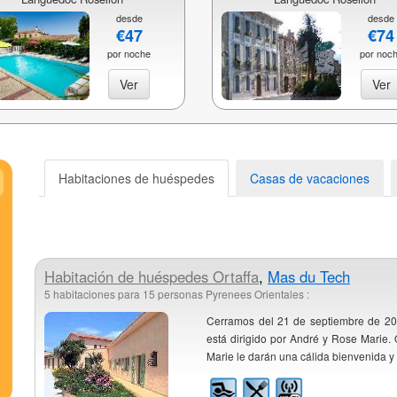
desde
desde
€47
€74
por noche
por noc
Ver
Ver
Habitaciones de huéspedes
Casas de vacaciones
Habitación de huéspedes
Ortaffa
,
Mas du Tech
5 habitaciones para 15 personas Pyrenees Orientales :
Cerramos del 21 de septiembre de 2
está dirigido por André y Rose Marie. 
Marie le darán una cálida bienvenida y l