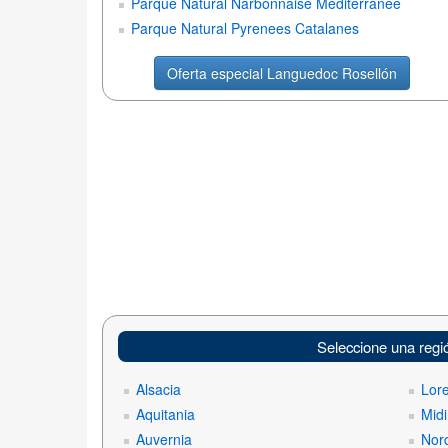
Parque Natural Narbonnaise Mediterranee
Parque Natural Pyrenees Catalanes
Oferta especial Languedoc Rosellón
Seleccione una regi
Alsacia
Lor
Aquitania
Midi
Auvernia
Nord