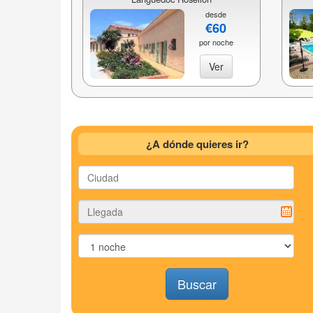
desde
€60
por noche
Ver
¿A dónde quieres ir?
Buscar