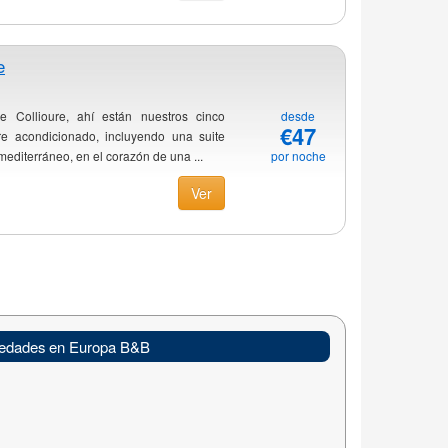
e
e Collioure, ahí están nuestros cinco
desde
€47
e acondicionado, incluyendo una suite
mediterráneo, en el corazón de una ...
por noche
Ver
edades en Europa B&B