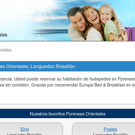
ales
ntales
es Orientales, Languedoc Rosellón
rancia. Usted puede reservar su habitación de huéspedes en Pyrenees
va sin comisión. Gracias por recomendar Europa Bed & Breakfast en s
Nuestros favoritos Pyrenees Orientales
Elne
Prades
Languedoc Rosellón
Languedoc Rosellón