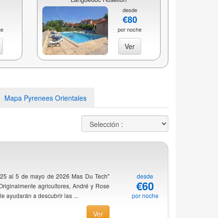
desde
€80
he
por noche
Ver
Mapa Pyrenees Orientales
025 al 5 de mayo de 2026 Mas Du Tech"
desde
€60
Originalmente agricultores, André y Rose
e ayudarán a descubrir las ...
por noche
Ver