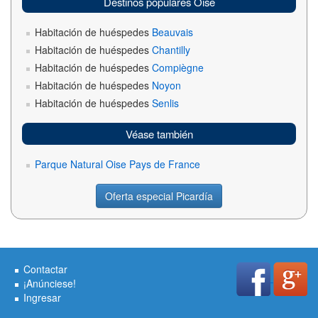
Destinos populares Oise
Habitación de huéspedes
Beauvais
Habitación de huéspedes
Chantilly
Habitación de huéspedes
Compiègne
Habitación de huéspedes
Noyon
Habitación de huéspedes
Senlis
Véase también
Parque Natural Oise Pays de France
Oferta especial Picardía
Contactar
¡Anúnciese!
Ingresar