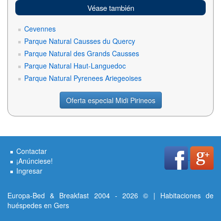
Véase también
Cevennes
Parque Natural Causses du Quercy
Parque Natural des Grands Causses
Parque Natural Haut-Languedoc
Parque Natural Pyrenees Ariegeoises
Oferta especial Midi Pirineos
Contactar
¡Anúnciese!
Ingresar
Europa-Bed & Breakfast 2004 - 2026 © | Habitaciones de
huéspedes en Gers