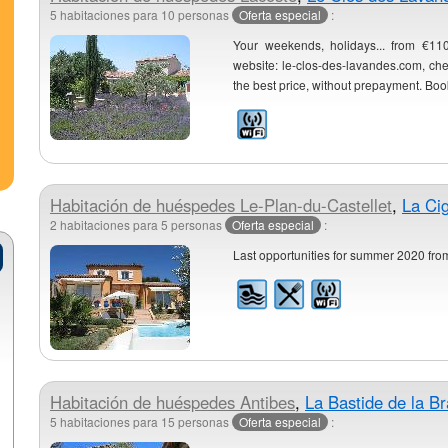
5 habitaciones para 10 personas
Oferta especial
:
Your weekends, holidays... from €110.
website: le-clos-des-lavandes.com, chec
the best price, without prepayment. Book
Habitación de huéspedes
Le-Plan-du-Castellet
,
La Cig
2 habitaciones para 5 personas
Oferta especial
:
Last opportunities for summer 2020 fro
Habitación de huéspedes
Antibes
,
La Bastide de la B
5 habitaciones para 15 personas
Oferta especial
: