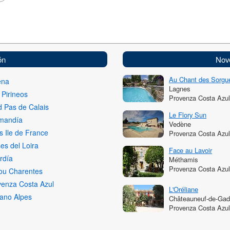
ón
Nov
Au Chant des Sorgu
ena
Lagnes
 Pirineos
Provenza Costa Azul
 Pas de Calais
Le Flory Sun
mandía
Vedène
s Ile de France
Provenza Costa Azul
es del Loira
Face au Lavoir
rdía
Méthamis
Provenza Costa Azul
ou Charentes
venza Costa Azul
L'Oréliane
ano Alpes
Châteauneuf-de-Ga
Provenza Costa Azul