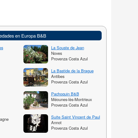
edades en Europa B&B
es
La Souste de Jean
Noves
Provenza Costa Azul
La Bastide de la Brague
Antibes
Provenza Costa Azul
Pachoquin B&B
Méounes-lès-Montrieux
Provenza Costa Azul
Suite Saint Vincent de Paul
dagne
Annot
Provenza Costa Azul