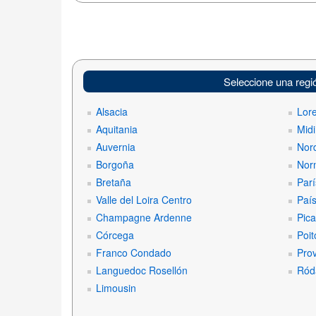
Seleccione una regi
Alsacia
Lor
Aquitania
Midi
Auvernia
Nord
Borgoña
Nor
Bretaña
Parí
Valle del Loira Centro
País
Champagne Ardenne
Pica
Córcega
Poit
Franco Condado
Pro
Languedoc Rosellón
Ród
Limousin