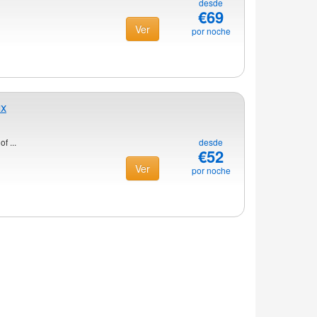
desde
€69
Ver
por noche
ux
f ...
desde
€52
Ver
por noche