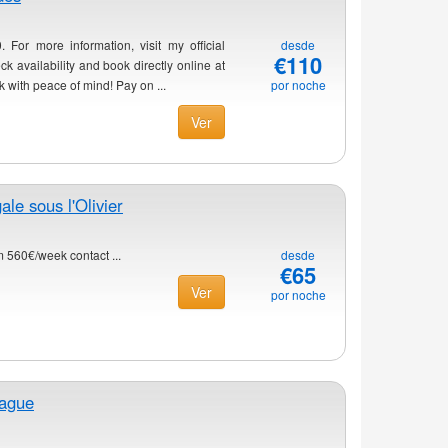
 For more information, visit my official
desde
€110
k availability and book directly online at
 with peace of mind! Pay on ...
por noche
Ver
ale sous l'Olivier
m 560€/week contact ...
desde
€65
Ver
por noche
rague