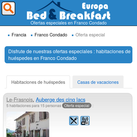
¿A dónde quieres ir?
Ofertas especiales en Franco Condado
Francia
Franco Condado
Oferta especial
Disfrute de nuestras ofertas especiales : habitaciones de
huéspedes en Franco Condado
Buscar
Habitaciones de huéspedes
Casas de vacaciones
Le-Frasnois
,
Auberge des cinq lacs
5 habitaciones para 15 personas
Oferta especial
: