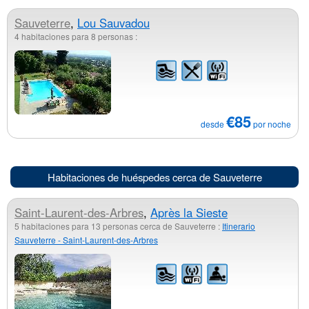
Sauveterre
,
Lou Sauvadou
4 habitaciones para 8 personas :
€85
desde
por noche
Habitaciones de huéspedes cerca de Sauveterre
Saint-Laurent-des-Arbres
,
Après la Sieste
5 habitaciones para 13 personas cerca de Sauveterre :
Itinerario
Sauveterre - Saint-Laurent-des-Arbres