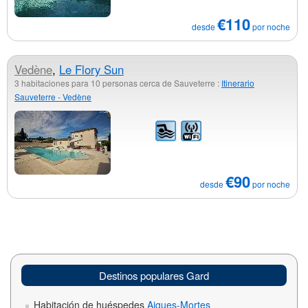
€110
desde
por noche
Vedène
,
Le Flory Sun
3 habitaciones para 10 personas cerca de Sauveterre :
Itinerario
Sauveterre - Vedène
€90
desde
por noche
Destinos populares Gard
Habitación de huéspedes
Aigues-Mortes