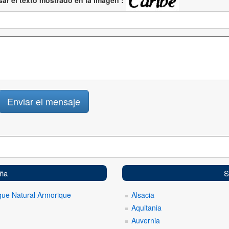
aña
S
que Natural Armorique
Alsacia
Aquitania
Auvernia