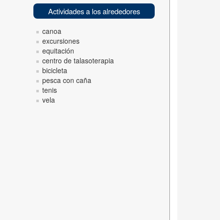
Actividades a los alrededores
canoa
excursiones
equitación
centro de talasoterapia
bicicleta
pesca con caña
tenis
vela